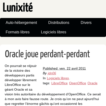
Lunixité
Auto-hébergement
Distributions
Divers
Formats libres
Logiciels libres
Oracle joue perdant-perdant
On pourrait se réjouir
Published: ven. 22 avril 2011
de la victoire des
By
jdn06
développeurs partis
In
Logiciels libres
.
développer librement
tags:
LibreOffice
OpenOffice
Oracle
LibreOffice sur le
géant Oracle et sa
vision très autoritaire du développement d’OpenOffice. Ce serait
à mon avis faire fausse route. Je crois qu’on ne peut ajourd’hui
que regretter l’énorme gâchis qu’ont occasionné les