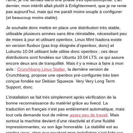
dernier, mon intérêt allait plutôt à Enlightenment, que je ne renie
pas aujourd’hui, mais qui me paraît moins souple à configurer
(et beaucoup moins stable).
Je souhaite donc mettre en place une distribution très stable,
utilisable plusieurs années sans être réinstallée, nécessitant peu
de mises à jour et utilisant openbox. Linux Mint Isadora existe
en version fluxbox (pas trop éloignée d’openbox, donc) et
Lubuntu 10.04 utilisant lxde utilise donc openbox ; ces deux
distributions sont fondées sur Ubuntu 10.04 LTS, ce qui assure
encore deux ans de tranquillité. Mais il y a mieux à faire à mon
avis :
Crunchbang Linux Statler
, la dernière version de
Crunchbang, propose une openbox pré-configurée très bien
conçue fondée sur Debian Squeeze. Very Very Long Term
Support, donc.
L’installation se fait très simplement après vérification de la
bonne reconnaissance du matériel grâce au livecd. La
traduction en français n’est pas entièrement automatique, mais
tout cela demande tout de même
assez peu de travail
. Mais
surtout la machine devient d’une réactivité et d’une fluidité
impressionnantes, vu son âge honorable. La stabilité est au
rendez-vous, alors que pourtant mon installation s’est faite sur