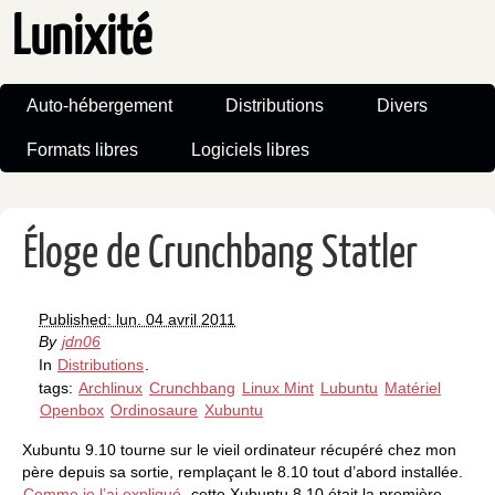
Lunixité
Auto-hébergement
Distributions
Divers
Formats libres
Logiciels libres
Éloge de Crunchbang Statler
Published: lun. 04 avril 2011
By
jdn06
In
Distributions
.
tags:
Archlinux
Crunchbang
Linux Mint
Lubuntu
Matériel
Openbox
Ordinosaure
Xubuntu
Xubuntu 9.10 tourne sur le vieil ordinateur récupéré chez mon
père depuis sa sortie, remplaçant le 8.10 tout d’abord installée.
Comme je l’ai expliqué
, cette Xubuntu 8.10 était la première