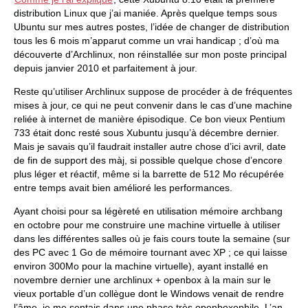
distribution Linux que j’ai maniée. Après quelque temps sous
Ubuntu sur mes autres postes, l’idée de changer de distribution
tous les 6 mois m’apparut comme un vrai handicap ; d’où ma
découverte d’Archlinux, non réinstallée sur mon poste principal
depuis janvier 2010 et parfaitement à jour.
Reste qu’utiliser Archlinux suppose de procéder à de fréquentes
mises à jour, ce qui ne peut convenir dans le cas d’une machine
reliée à internet de manière épisodique. Ce bon vieux Pentium
733 était donc resté sous Xubuntu jusqu’à décembre dernier.
Mais je savais qu’il faudrait installer autre chose d’ici avril, date
de fin de support des màj, si possible quelque chose d’encore
plus léger et réactif, même si la barrette de 512 Mo récupérée
entre temps avait bien amélioré les performances.
Ayant choisi pour sa légèreté en utilisation mémoire archbang
en octobre pour me construire une machine virtuelle à utiliser
dans les différentes salles où je fais cours toute la semaine (sur
des PC avec 1 Go de mémoire tournant avec XP ; ce qui laisse
environ 300Mo pour la machine virtuelle), ayant installé en
novembre dernier une archlinux + openbox à la main sur le
vieux portable d’un collègue dont le Windows venait de rendre
l’âme, je me sentais dans une phase très openboxophile. L’an